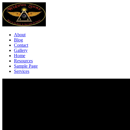
About
Blog
Contact
Gallery
Home
Resources
Sample Page
Services