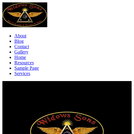
About
Blog
Contact
Gallery
Home
Resources
Sample Page
Services