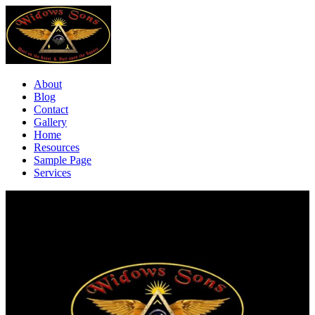
About
Blog
Contact
Gallery
Home
Resources
Sample Page
Services